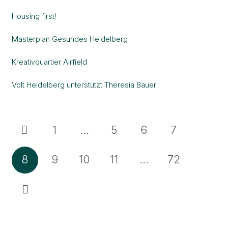
Housing first!
Masterplan Gesundes Heidelberg
Kreativquartier Airfield
Volt Heidelberg unterstützt Theresia Bauer
1
…
5
6
7
8
9
10
11
…
72