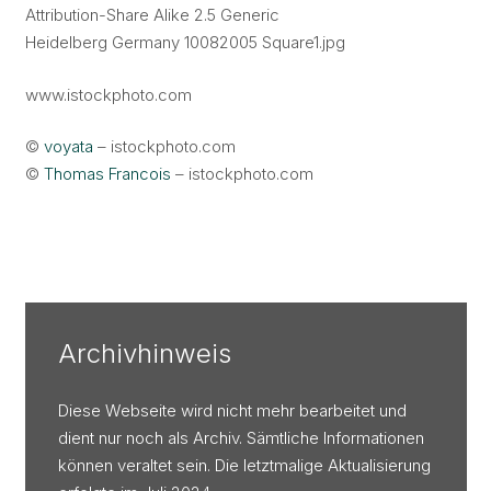
Attribution-Share Alike 2.5 Generic
Heidelberg Germany 10082005 Square1.jpg
www.istockphoto.com
©
voyata
– istockphoto.com
©
Thomas Francois
– istockphoto.com
Archivhinweis
Diese Webseite wird nicht mehr bearbeitet und
dient nur noch als Archiv. Sämtliche Informationen
können veraltet sein. Die letztmalige Aktualisierung