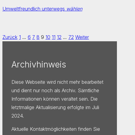
Umweltfreundlich unterwegs
wählen
Zurück
1
…
6
7
8
9
10
11
12
…
72
Weiter
Archivhinweis
Diese Webseite wird nicht mehr bearbeitet
und dient nur noch als Archiv. Sämtliche
Informationen können veraltet sein. Die
letztmalige Aktualisierung erfolgte im Juli
2024.
Aktuelle Kontaktmöglichkeiten finden Sie