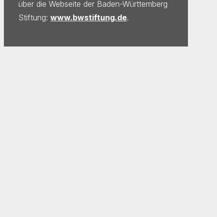
über die Webseite der Baden-Württemberg
Stiftung:
www.bwstiftung.de
.