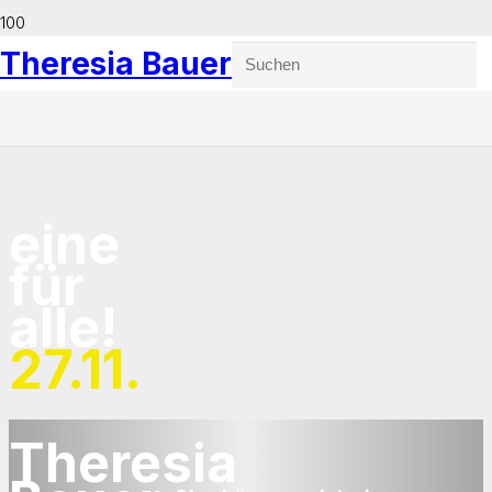
Theresia Bauer
eine
für
alle!
27.11.
Theresia