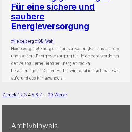
Für eine sichere und
saubere
Energieversorgung
#Heidelberg
#OB-Wahl
Heidelberg gibt Energie! Theresia Bauer: „Für eine sichere
und saubere Energieversorgung für Heidelberg werde ich
den Ausbau erneuerbarer Energien radikal
beschleunigen.“ Diesen Herbst wird deutlich sichtbar, was
aufgrund des Klimawandels…
Zurück
1
2
3
4
5
6
7
…
39
Weiter
Archivhinweis