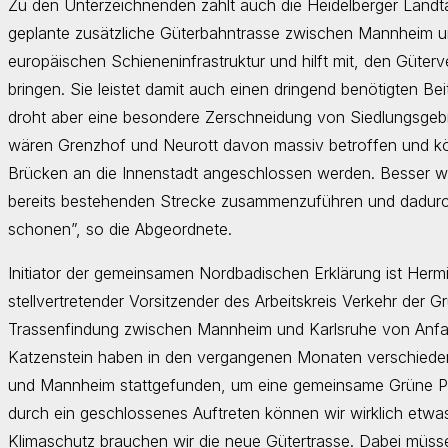
Zu den Unterzeichnenden zählt auch die Heidelberger Landt
geplante zusätzliche Güterbahntrasse zwischen Mannheim und
europäischen Schieneninfrastruktur und hilft mit, den Güter
bringen. Sie leistet damit auch einen dringend benötigten Be
droht aber eine besondere Zerschneidung von Siedlungsgebi
wären Grenzhof und Neurott davon massiv betroffen und kö
Brücken an die Innenstadt angeschlossen werden. Besser wär
bereits bestehenden Strecke zusammenzuführen und dadurch
schonen”, so die Abgeordnete.
Initiator der gemeinsamen Nordbadischen Erklärung ist Herm
stellvertretender Vorsitzender des Arbeitskreis Verkehr der 
Trassenfindung zwischen Mannheim und Karlsruhe von Anfang
Katzenstein haben in den vergangenen Monaten verschiedene
und Mannheim stattgefunden, um eine gemeinsame Grüne Pos
durch ein geschlossenes Auftreten können wir wirklich etwas
Klimaschutz brauchen wir die neue Gütertrasse. Dabei müss