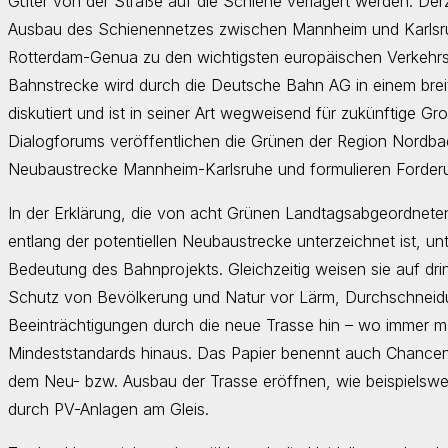
Güter von der Straße auf die Schiene verlagert werden. Der
Ausbau des Schienennetzes zwischen Mannheim und Karlsruh
Rotterdam-Genua zu den wichtigsten europäischen Verkehrsp
Bahnstrecke wird durch die Deutsche Bahn AG in einem brei
diskutiert und ist in seiner Art wegweisend für zukünftige Gr
Dialogforums veröffentlichen die Grünen der Region Nordb
Neubaustrecke Mannheim-Karlsruhe und formulieren Forder
In der Erklärung, die von acht Grünen Landtagsabgeordneten 
entlang der potentiellen Neubaustrecke unterzeichnet ist, un
Bedeutung des Bahnprojekts. Gleichzeitig weisen sie auf d
Schutz von Bevölkerung und Natur vor Lärm, Durchschneid
Beeinträchtigungen durch die neue Trasse hin – wo immer m
Mindeststandards hinaus. Das Papier benennt auch Chancen j
dem Neu- bzw. Ausbau der Trasse eröffnen, wie beispielswe
durch PV-Anlagen am Gleis.