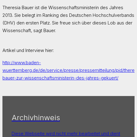
Theresia Bauer ist die Wissenschaftsministerin des Jahres
2013. Sie belegt im Ranking des Deutschen Hochschulverbands
(DHV) den ersten Platz. Sie freue sich über dieses Lob aus der
Wissenschaft, sagt Bauer.
Artikel und Interview hier:
http://www.baden-
wuerttemberg.de/de/service/presse/pressemitteilung/pid/theres
bauer-zur-wissenschaftsministerin-des-jahres-gekuert/
Archivhinweis
Diese Webseite wird nicht mehr bearbeitet und dient