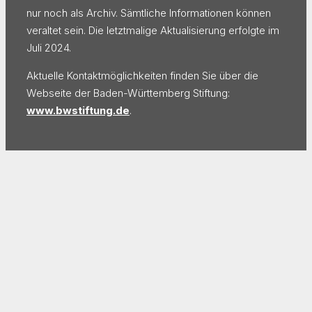
nur noch als Archiv. Sämtliche Informationen können
veraltet sein. Die letztmalige Aktualisierung erfolgte im
Juli 2024.
Aktuelle Kontaktmöglichkeiten finden Sie über die
Webseite der Baden-Württemberg Stiftung:
www.bwstiftung.de
.