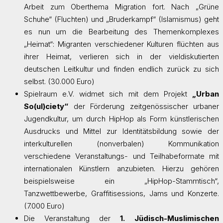
Arbeit zum Oberthema Migration fort. Nach „Grüne
Schuhe“ (Fluchten) und „Bruderkampf“ (Islamismus) geht
es nun um die Bearbeitung des Themenkomplexes
„Heimat“: Migranten verschiedener Kulturen flüchten aus
ihrer Heimat, verlieren sich in der vieldiskutierten
deutschen Leitkultur und finden endlich zurück zu sich
selbst. (30.000 Euro)
Spielraum e.V. widmet sich mit dem Projekt
„Urban
So(ul)ciety“
der Förderung zeitgenössischer urbaner
Jugendkultur, um durch HipHop als Form künstlerischen
Ausdrucks und Mittel zur Identitätsbildung sowie der
interkulturellen (nonverbalen) Kommunikation
verschiedene Veranstaltungs- und Teilhabeformate mit
internationalen Künstlern anzubieten. Hierzu gehören
beispielsweise ein „HipHop-Stammtisch“,
Tanzwettbewerbe, Graffitisessions, Jams und Konzerte.
(7.000 Euro)
Die Veranstaltung der
1. Jüdisch-Muslimischen