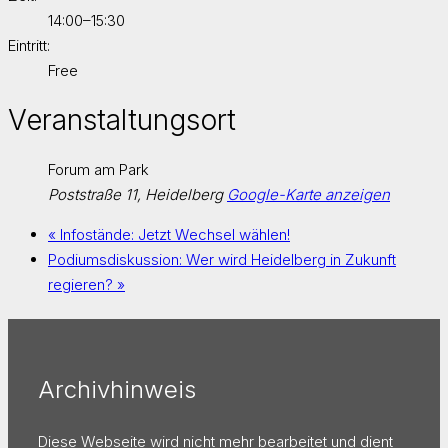
14:00–15:30
Eintritt:
Free
Veranstaltungsort
Forum am Park
Poststraße 11, Heidelberg
Google-Karte anzeigen
«
Infostände: Jetzt Wechsel wählen!
Podiumsdiskussion: Wer wird Heidelberg in Zukunft
regieren?
»
Archivhinweis
Diese Webseite wird nicht mehr bearbeitet und dient