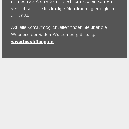
nur noch als Archiv. Sämtliche Informationen können
veraltet sein. Die letztmalige Aktualisierung erfolgte im
Juli 2024.
Aktuelle Kontaktmöglichkeiten finden Sie über die
Webseite der Baden-Württemberg Stiftung:
www.bwstiftung.de
.