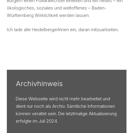
Bürgern einen Politikwechsel einleiten und ein neues – ein
ökologisches, soziales und weltoffenes – Baden-
Württemberg Wirklichkeit werden lassen.
Ich lade alle HeidelbergerInnen ein, daran mitzuarbeiten.
Archivhinweis
Diese Webseite wird nicht mehr bearbeitet und
dient nur noch als Archiv. Sämtliche Informationen
können veraltet sein. Die letztmalige Aktualisierung
erfolgte im Juli 2024.