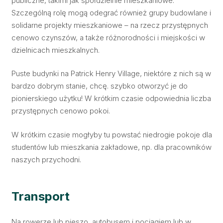
publiczne, takimi jak spółdzielnie mieszkaniowe.
Szczególną rolę mogą odegrać również grupy budowlane i
solidarne projekty mieszkaniowe – na rzecz przystępnych
cenowo czynszów, a także różnorodności i miejskości w
dzielnicach mieszkalnych.
Puste budynki na Patrick Henry Village, niektóre z nich są w
bardzo dobrym stanie, chcę. szybko otworzyć je do
pionierskiego użytku! W krótkim czasie odpowiednia liczba
przystępnych cenowo pokoi.
W krótkim czasie mogłyby tu powstać niedrogie pokoje dla
studentów lub mieszkania zakładowe, np. dla pracowników
naszych przychodni.
Transport
Na rowerze lub pieszo, autobusem i pociągiem lub w