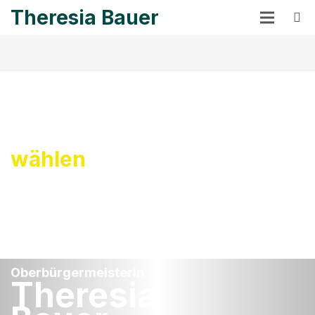
Theresia Bauer
Jetzt!
6.11.
Wechsel
wählen
Oberbürgermeisterin
Theresia