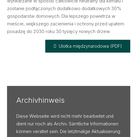
wytwarzane w sposób całkowicie neutralny dla klimatu i
zostanie podłączonych dodatkowo dodatkowych 30%
gospodarstw domowych. Dla lepszego powietrza w
mieście, większego zacienienia i ochrony przed upałem
posadzę do 2030 roku 30 tysięcy nowych drzew.
Ulotka międzynarodowa (PDF)
Archivhinweis
Diese Webseite wird nicht mehr bearbeitet und
dient nur noch als Archiv. Sämtliche Informationen
können veraltet sein. Die letztmalige Aktualisierung