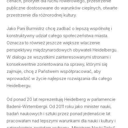
cenach, priorytet dla ruchu rowerowego, przestrzenie
publiczne dostosowane do warunków cieplnych, otwarte
przestrzenie dla różnorodnej kultury.
Jako Pani Burmistrz chcę zadbać o lepszą wspólnotę i
konstruktywny udział całego społeczeństwa miasta.
Oznacza to również jeszcze większe wlaczenie
perspektywy międzynarodowych obywateli Heidelbergu.
W dialogu ze wszystkimi zainteresowanymi stronami i
konsekwentnie zorientowana na sprawy, którymi się
zajmuje, chcę z Państwem współpracować, aby
wprowadzić w życie najlepsze rozwiązania dla całego
Heidelbergu.
Od ponad 20 lat reprezentuję Heidelberg w parlamencie
Badenii-Wirtembergii. Od 2011 roku jako minister nauki,
badań naukowych i sztuki przez ponad jedenaście lat
pracowałam nad lepszymi warunkami dla nauki i kultury i
czterokrotnie zostałam wybrany „Ministrem Nauki Roku“.