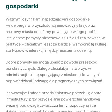
gospodarki
Ważnymi czynnikami napędzającymi gospodarkę
Heidelberga w przyszłości są innowacyjny krajobraz
naukowy miasta oraz firmy powstające w jego pobliżu.
Inteligentne pomysły biznesowe są już dziś realizowane w
praktyce – chciałbym jeszcze bardziej wzmocnić tę kulturę
start-upów w interakcji między miastem a uczelnią.
Dobre pomysły nie mogą upaść z powodu przeszkód
biurokratycznych. Dlatego chciałabym stworzyć w
administracji kulturę sprzyjającą: z nieskomplikowanymi
odpowiedziami i odwagą dla pragmatycznych rozwiązań.
Innowacyjne i młode przedsiębiorstwa potrzebują dobrej
infrastruktury: przy przydzielaniu powierzchni handlowej
wezmę pod uwagę zwłaszcza firmy rozpoczynające
działalność i skonsoliduję oferty powierzchni dla młodych