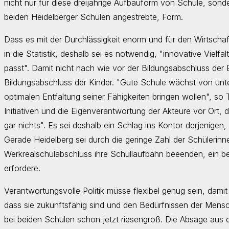
nicht nur für diese dreijährige Aufbauform von Schule, sond
beiden Heidelberger Schulen angestrebte, Form.
Dass es mit der Durchlässigkeit enorm und für den Wirtschaft
in die Statistik, deshalb sei es notwendig, "innovative Vielfal
passt". Damit nicht nach wie vor der Bildungsabschluss der El
Bildungsabschluss der Kinder. "Gute Schule wächst von unt
optimalen Entfaltung seiner Fähigkeiten bringen wollen", so
Initiativen und die Eigenverantwortung der Akteure vor Ort, d
gar nichts". Es sei deshalb ein Schlag ins Kontor derjenigen,
Gerade Heidelberg sei durch die geringe Zahl der Schülerin
Werkrealschulabschluss ihre Schullaufbahn beeenden, ein bes
erfordere.
Verantwortungsvolle Politik müsse flexibel genug sein, dam
dass sie zukunftsfähig sind und den Bedürfnissen der Mens
bei beiden Schulen schon jetzt riesengroß. Die Absage aus 