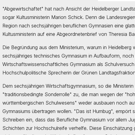
"Abgewirtschaftet" hat nach Ansicht der Heidelberger Landt
sogar Kultusministerin Marion Schick. Denn die Landesregie
Region nach sechsjährigen beruflichen Gymnasien eine glatt
Kultusministerin auf eine Abgeordnetenbrief von Theresia Bau
Die Begründung aus dem Ministerium, warum in Heidelberg 
sechsjähriges technisches Gymnasium in Aufbauform, noch d
Wirtschaftswissenschaftliches Gymnasium als Schulversuch 
Hochschulpolitische Sprecherin der Grünen Landtagsfraktio
Dem sechsjährigen Wirtschaftsgymnasium, so die Ministerin i
"traditionsbedingte Sonderrolle" zu, die man wegen der "ho
württembergischen Schulwesens" weder ausbauen noch auf
Gymnasiums übertragen wollen. "Das ist Humbug", empört si
Schreiben ein, dass das Berufliche Gymnasium vor allem Ju
Schichten zur Hochschulreife verhelfe. Diese Einschätzung 