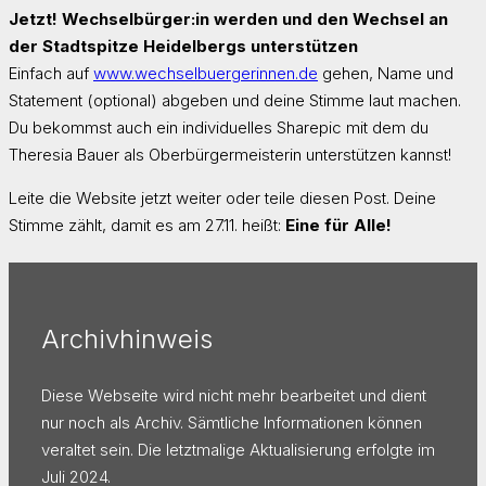
Jetzt! Wechselbürger:in werden und den Wechsel an
der Stadtspitze Heidelbergs unterstützen
Einfach auf
www.wechselbuergerinnen.de
gehen, Name und
Statement (optional) abgeben und deine Stimme laut machen.
Du bekommst auch ein individuelles Sharepic mit dem du
Theresia Bauer als Oberbürgermeisterin unterstützen kannst!
Leite die Website jetzt weiter oder teile diesen Post. Deine
Stimme zählt, damit es am 27.11. heißt:
Eine für Alle!
Archivhinweis
Diese Webseite wird nicht mehr bearbeitet und dient
nur noch als Archiv. Sämtliche Informationen können
veraltet sein. Die letztmalige Aktualisierung erfolgte im
Juli 2024.