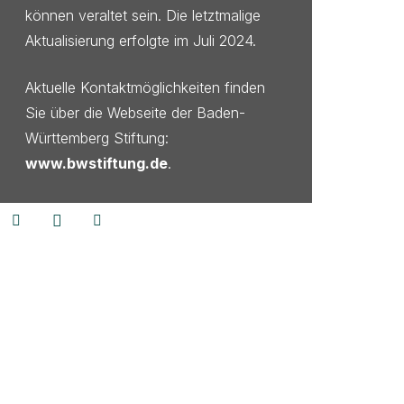
können veraltet sein. Die letztmalige
Aktualisierung erfolgte im Juli 2024.
Aktuelle Kontaktmöglichkeiten finden
Sie über die Webseite der Baden-
Württemberg Stiftung:
www.bwstiftung.de
.