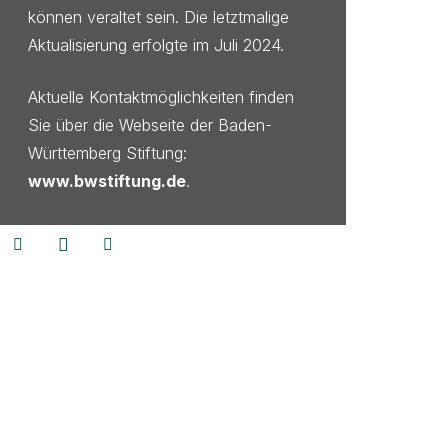
können veraltet sein. Die letztmalige
Aktualisierung erfolgte im Juli 2024.
Aktuelle Kontaktmöglichkeiten finden
Sie über die Webseite der Baden-
Württemberg Stiftung:
www.bwstiftung.de
.