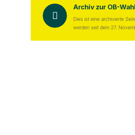
Archiv zur OB-Wah
Dies ist eine archivierte Se
werden seit dem 27. Novembe