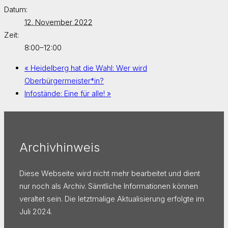
Datum:
12. November 2022
Zeit:
8:00–12:00
«
Heidelberg hat die Wahl: Wer wird
Oberbürgermeister*in?
Infostände: Eine für alle!
»
Archivhinweis
Diese Webseite wird nicht mehr bearbeitet und dient
nur noch als Archiv. Sämtliche Informationen können
veraltet sein. Die letztmalige Aktualisierung erfolgte im
Juli 2024.