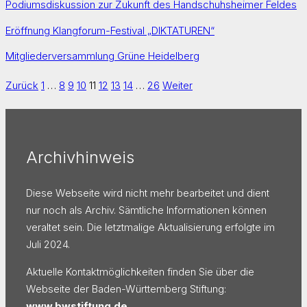
Podiumsdiskussion zur Zukunft des Handschuhsheimer Feldes
Eröffnung Klangforum-Festival „DIKTATUREN“
Mitgliederversammlung Grüne Heidelberg
Zurück
1
…
8
9
10
11
12
13
14
…
26
Weiter
Archivhinweis
Diese Webseite wird nicht mehr bearbeitet und dient
nur noch als Archiv. Sämtliche Informationen können
veraltet sein. Die letztmalige Aktualisierung erfolgte im
Juli 2024.
Aktuelle Kontaktmöglichkeiten finden Sie über die
Webseite der Baden-Württemberg Stiftung:
www.bwstiftung.de
.