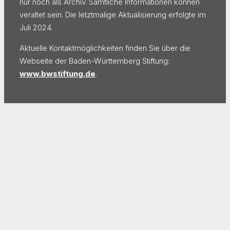
nur noch als Archiv. Sämtliche Informationen können
veraltet sein. Die letztmalige Aktualisierung erfolgte im
Juli 2024.
Aktuelle Kontaktmöglichkeiten finden Sie über die
Webseite der Baden-Württemberg Stiftung:
www.bwstiftung.de
.